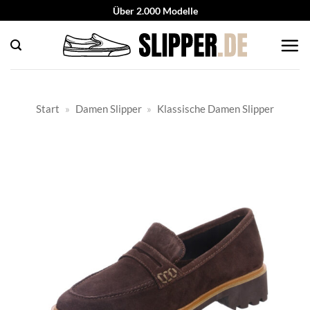
Zum
Über 2.000 Modelle
Inhalt
springen
Start
»
Damen Slipper
»
Klassische Damen Slipper