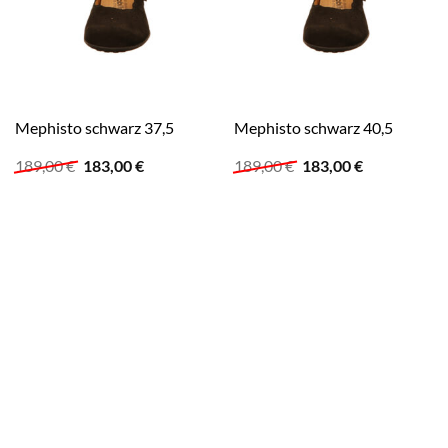
Mephisto schwarz 37,5
Mephisto schwarz 40,5
Ursprünglicher
Aktueller
Ursprünglicher
Aktueller
189,00
€
183,00
€
189,00
€
183,00
€
Preis
Preis
Preis
Preis
war:
ist:
war:
ist:
189,00 €
183,00 €.
189,00 €
183,00 €.