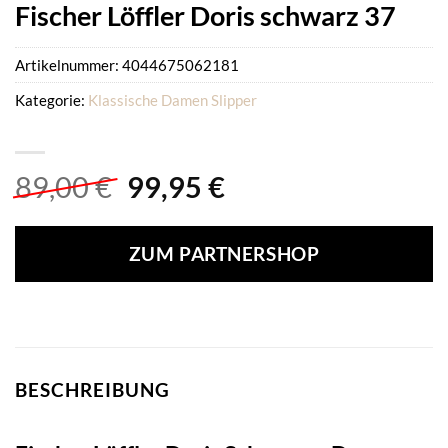
Fischer Löffler Doris schwarz 37
Artikelnummer:
4044675062181
Kategorie:
Klassische Damen Slipper
Ursprünglicher
Aktueller
89,00
€
99,95
€
Preis
Preis
war:
ist:
ZUM PARTNERSHOP
89,00 €
99,95 €.
BESCHREIBUNG