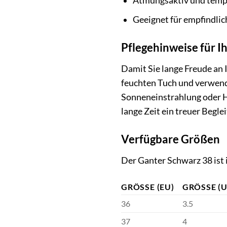
Atmungsaktiv und temp
Geeignet für empfindli
Pflegehinweise für I
Damit Sie lange Freude an 
feuchten Tuch und verwende
Sonneneinstrahlung oder Hi
lange Zeit ein treuer Beglei
Verfügbare Größen
Der Ganter Schwarz 38 ist 
GRÖSSE (EU)
GRÖSSE (U
36
3.5
37
4