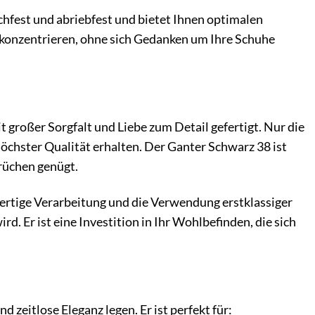
schfest und abriebfest und bietet Ihnen optimalen
en konzentrieren, ohne sich Gedanken um Ihre Schuhe
 großer Sorgfalt und Liebe zum Detail gefertigt. Nur die
öchster Qualität erhalten. Der Ganter Schwarz 38 ist
prüchen genügt.
wertige Verarbeitung und die Verwendung erstklassiger
rd. Er ist eine Investition in Ihr Wohlbefinden, die sich
d zeitlose Eleganz legen. Er ist perfekt für: