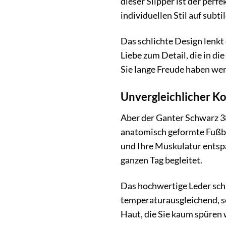
dieser Slipper ist der perf
individuellen Stil auf subti
Das schlichte Design lenkt
Liebe zum Detail, die in di
Sie lange Freude haben we
Unvergleichlicher Ko
Aber der Ganter Schwarz 38
anatomisch geformte Fußbet
und Ihre Muskulatur entspa
ganzen Tag begleitet.
Das hochwertige Leder schm
temperaturausgleichend, so
Haut, die Sie kaum spüren