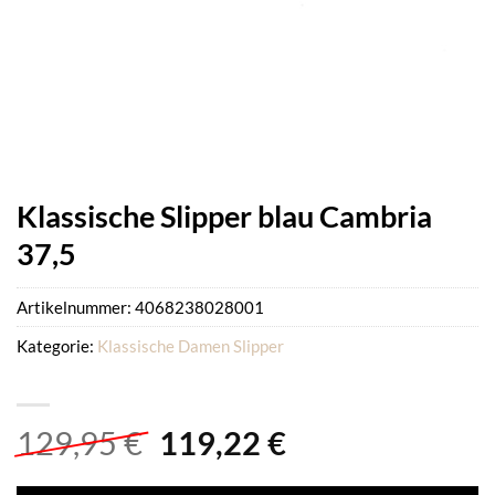
Klassische Slipper blau Cambria
37,5
Artikelnummer:
4068238028001
Kategorie:
Klassische Damen Slipper
Ursprünglicher
Aktueller
129,95
€
119,22
€
Preis
Preis