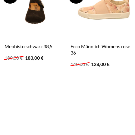
Ecco Männlich Womens rose
Mephisto schwarz 38,5
36
Ursprünglicher
Aktueller
189,00
€
183,00
€
Preis
Preis
Ursprünglicher
Aktueller
140,00
€
128,00
€
war:
ist:
Preis
Preis
189,00 €
183,00 €.
war:
ist:
140,00 €
128,00 €.