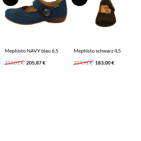
Mephisto NAVY blau 6,5
Mephisto schwarz 4,5
Ursprünglicher
Aktueller
Ursprünglicher
Aktueller
213,01
€
205,87
€
224,91
€
183,00
€
Preis
Preis
Preis
Preis
war:
ist:
war:
ist:
213,01 €
205,87 €.
224,91 €
183,00 €.