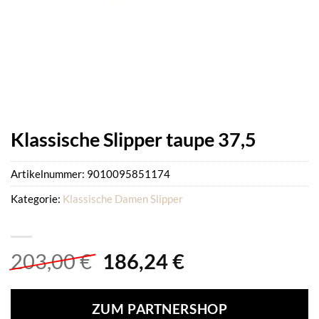
Klassische Slipper taupe 37,5
Artikelnummer:
9010095851174
Kategorie:
Klassische Damen Slipper
Ursprünglicher
Aktueller
203,00
€
186,24
€
Preis
Preis
war:
ist:
ZUM PARTNERSHOP