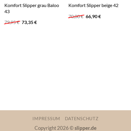
Komfort Slipper grau Baloo
Komfort Slipper beige 42
43
Ursprünglicher
Aktueller
70,00
€
66,90
€
Preis
Preis
Ursprünglicher
Aktueller
79,95
€
73,35
€
war:
ist:
Preis
Preis
70,00 €
66,90 €.
war:
ist:
79,95 €
73,35 €.
IMPRESSUM
DATENSCHUTZ
Copyright 2026 ©
slipper.de