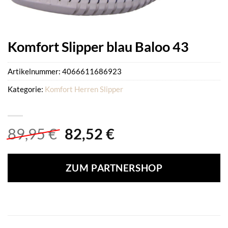
Komfort Slipper blau Baloo 43
Artikelnummer:
4066611686923
Kategorie:
Komfort Herren Slipper
Ursprünglicher
Aktueller
89,95
€
82,52
€
Preis
Preis
war:
ist:
ZUM PARTNERSHOP
89,95 €
82,52 €.