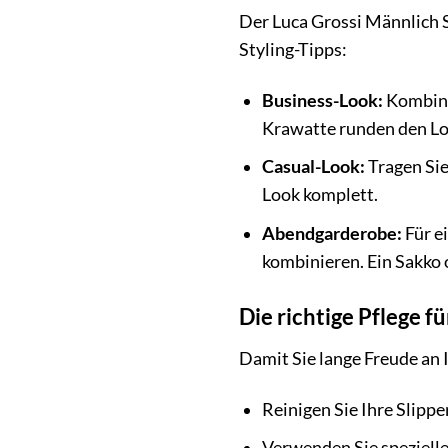
Der Luca Grossi Männlich Sc
Styling-Tipps:
Business-Look:
Kombinie
Krawatte runden den Lo
Casual-Look:
Tragen Sie
Look komplett.
Abendgarderobe:
Für e
kombinieren. Ein Sakko o
Die richtige Pflege f
Damit Sie lange Freude an I
Reinigen Sie Ihre Slipp
Verwenden Sie spezielle