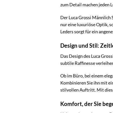
zum Detail machen jeden Lu
Der Luca Grossi Männlich S
nur eine luxuriöse Optik, 
Leders sorgt für ein angen
Design und Stil: Zeit
Das Design des Luca Grossi 
subtile Raffinesse verleihe
Ob im Büro, bei einem eleg
Kombinieren Sie ihn mit e
stilvollen Auftritt. Mit di
Komfort, der Sie beg