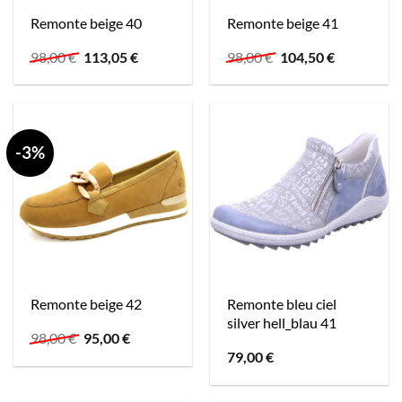
Remonte beige 40
Remonte beige 41
Ursprünglicher
Aktueller
Ursprünglicher
Aktueller
98,00
€
113,05
€
98,00
€
104,50
€
Preis
Preis
Preis
Preis
war:
ist:
war:
ist:
98,00 €
113,05 €.
98,00 €
104,50 €.
-3%
Remonte bleu ciel
Remonte beige 42
silver hell_blau 41
Ursprünglicher
Aktueller
98,00
€
95,00
€
Preis
Preis
79,00
€
war:
ist:
98,00 €
95,00 €.