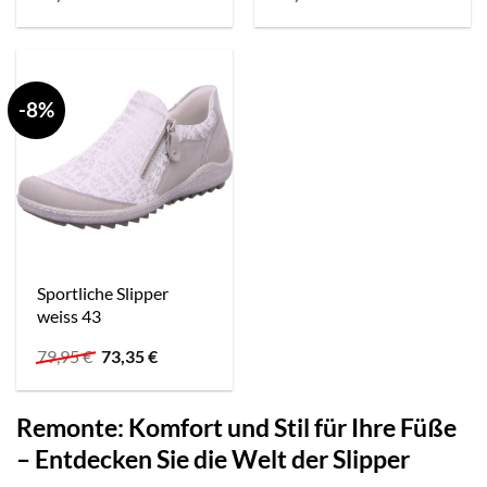
-8%
Sportliche Slipper
weiss 43
Ursprünglicher
Aktueller
79,95
€
73,35
€
Preis
Preis
war:
ist:
79,95 €
73,35 €.
Remonte: Komfort und Stil für Ihre Füße
– Entdecken Sie die Welt der Slipper