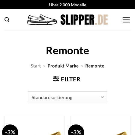
Zum
Über 2.000 Modelle
Inhalt
springen
Remonte
Start
»
Produkt Marke
»
Remonte
FILTER
-3%
-3%