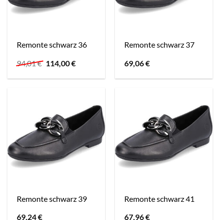
Remonte schwarz 36
Remonte schwarz 37
Ursprünglicher
Aktueller
94,01
€
114,00
€
69,06
€
Preis
Preis
war:
ist:
94,01 €
114,00 €.
Remonte schwarz 39
Remonte schwarz 41
69,24
€
67,96
€