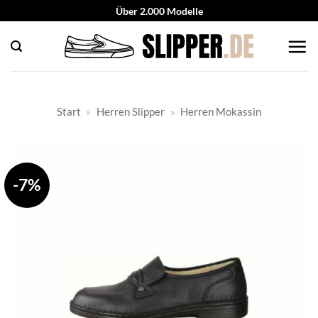
Zum
Über 2.000 Modelle
Inhalt
springen
Start
»
Herren Slipper
»
Herren Mokassin
-7%