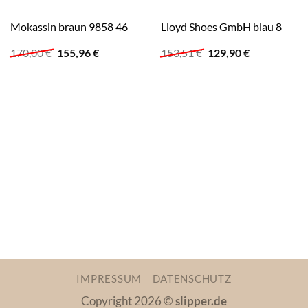
Mokassin braun 9858 46
Lloyd Shoes GmbH blau 8
Ursprünglicher
Aktueller
Ursprünglicher
Aktueller
170,00
€
155,96
€
153,51
€
129,90
€
Preis
Preis
Preis
Preis
war:
ist:
war:
ist:
170,00 €
155,96 €.
153,51 €
129,90 €.
IMPRESSUM
DATENSCHUTZ
Copyright 2026 ©
slipper.de