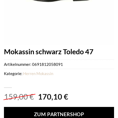
Mokassin schwarz Toledo 47
Artikelnummer:
0691812058091
Kategorie:
Herren Mokassin
Ursprünglicher
Aktueller
159,00
€
170,10
€
Preis
Preis
war:
ist:
ZUM PARTNERSHOP