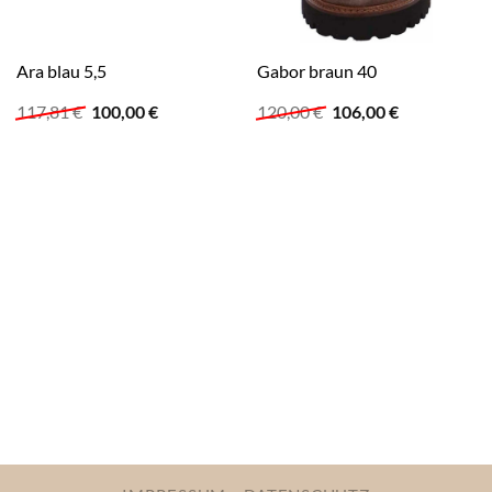
Ara blau 5,5
Gabor braun 40
Ursprünglicher
Aktueller
Ursprünglicher
Aktueller
117,81
€
100,00
€
120,00
€
106,00
€
Preis
Preis
Preis
Preis
war:
ist:
war:
ist:
117,81 €
100,00 €.
120,00 €
106,00 €.