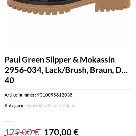
Paul Green Slipper & Mokassin
2956-034, Lack/Brush, Braun, D…
40
Artikelnummer:
9010095812038
Kategorie:
Sportliche Damen Slipper
Ursprünglicher
Aktueller
179,00
€
170,00
€