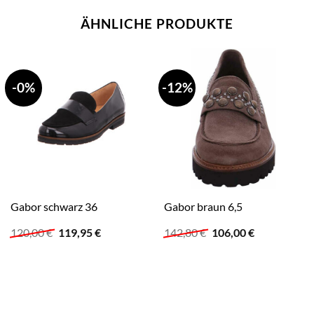
ÄHNLICHE PRODUKTE
-0%
-12%
Gabor schwarz 36
Gabor braun 6,5
Ursprünglicher
Aktueller
Ursprünglicher
Aktueller
120,00
€
119,95
€
142,80
€
106,00
€
Preis
Preis
Preis
Preis
war:
ist:
war:
ist:
120,00 €
119,95 €.
142,80 €
106,00 €.