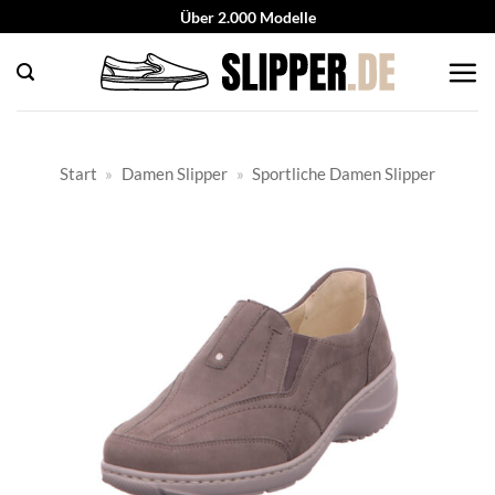
Zum
Über 2.000 Modelle
Inhalt
springen
Start
»
Damen Slipper
»
Sportliche Damen Slipper