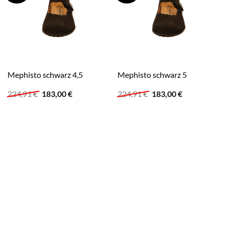
Mephisto schwarz 4,5
Mephisto schwarz 5
Ursprünglicher
Aktueller
Ursprünglicher
Aktueller
224,91
€
183,00
€
224,91
€
183,00
€
Preis
Preis
Preis
Preis
war:
ist:
war:
ist:
224,91 €
183,00 €.
224,91 €
183,00 €.