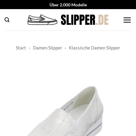
Zum
Über 2.000 Modelle
Inhalt
springen
Start
»
Damen Slipper
»
Klassische Damen Slipper