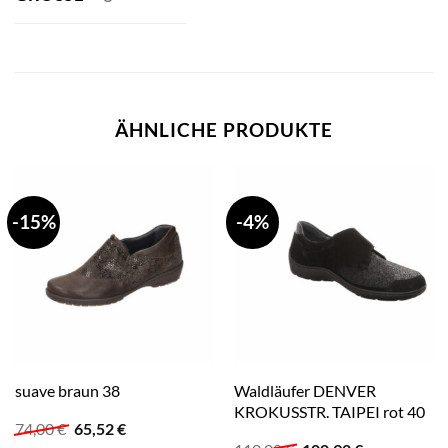
ÄHNLICHE PRODUKTE
-15%
-4%
Waldläufer DENVER
suave braun 38
KROKUSSTR. TAIPEI rot 40
Ursprünglicher
Aktueller
74,00
€
65,52
€
Preis
Preis