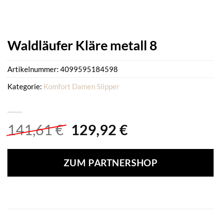
Waldläufer Kläre metall 8
Artikelnummer:
4099595184598
Kategorie:
Komfort Damen Slipper
Ursprünglicher
Aktueller
141,61
€
129,92
€
Preis
Preis
war:
ist:
ZUM PARTNERSHOP
141,61 €
129,92 €.