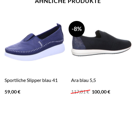
ÄHNLICHE PRODUKTE
-8%
Sportliche Slipper blau 41
Ara blau 5,5
Ursprünglicher
Aktueller
59,00
€
117,81
€
100,00
€
Preis
Preis
war:
ist:
117,81 €
100,00 €.