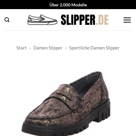
Zum
Über 2.000 Modelle
Inhalt
springen
Start
»
Damen Slipper
»
Sportliche Damen Slipper