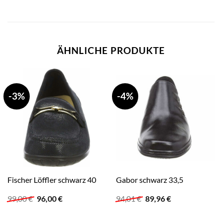
ÄHNLICHE PRODUKTE
-3%
-4%
Fischer Löffler schwarz 40
Gabor schwarz 33,5
Ursprünglicher
Aktueller
Ursprünglicher
Aktueller
99,00
€
96,00
€
94,01
€
89,96
€
Preis
Preis
Preis
Preis
war:
ist:
war:
ist:
99,00 €
96,00 €.
94,01 €
89,96 €.