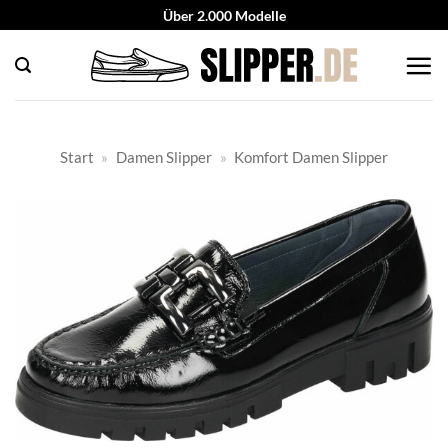
Zum
Über 2.000 Modelle
Inhalt
springen
Start
»
Damen Slipper
»
Komfort Damen Slipper