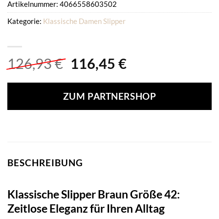
Artikelnummer:
4066558603502
Kategorie:
Klassische Damen Slipper
Ursprünglicher
Aktueller
126,93
€
116,45
€
Preis
Preis
war:
ist:
ZUM PARTNERSHOP
126,93 €
116,45 €.
BESCHREIBUNG
Klassische Slipper Braun Größe 42:
Zeitlose Eleganz für Ihren Alltag