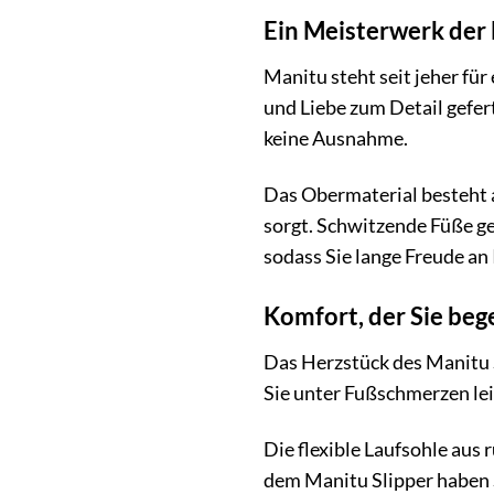
Ein Meisterwerk de
Manitu steht seit jeher fü
und Liebe zum Detail gefer
keine Ausnahme.
Das Obermaterial besteht 
sorgt. Schwitzende Füße ge
sodass Sie lange Freude a
Komfort, der Sie beg
Das Herzstück des Manitu S
Sie unter Fußschmerzen lei
Die flexible Laufsohle aus
dem Manitu Slipper haben S