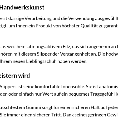
r Handwerkskunst
r erstklassige Verarbeitung und die Verwendung ausgewählte
tigt, um Ihnen ein Produkt von höchster Qualität zu garant
aus weichem, atmungsaktivem Filz, das sich angenehm an I
hören mit diesem Slipper der Vergangenheit an. Die hochw
n Ihrem neuen Lieblingsschuh haben werden.
eistern wird
lippers ist seine komfortable Innensohle. Sie ist anatomis
den oder einfach nur Wert auf ein bequemes Tragegefühl le
 rutschfestem Gummi sorgt für einen sicheren Halt auf jede
ie immer einen sicheren Tritt. Dank seines geringen Gewi