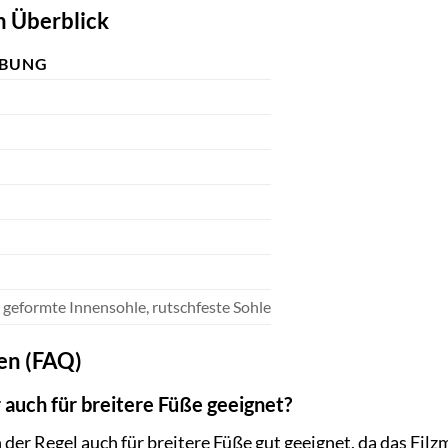
m Überblick
IBUNG
geformte Innensohle, rutschfeste Sohle
gen (FAQ)
r auch für breitere Füße geeignet?
in der Regel auch für breitere Füße gut geeignet, da das Fil