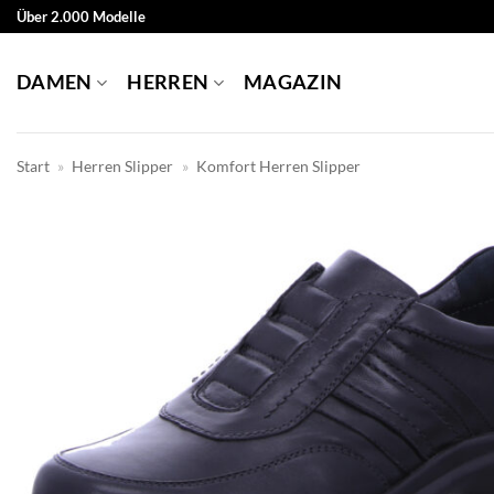
Zum
Über 2.000 Modelle
Inhalt
springen
DAMEN
HERREN
MAGAZIN
Start
»
Herren Slipper
»
Komfort Herren Slipper