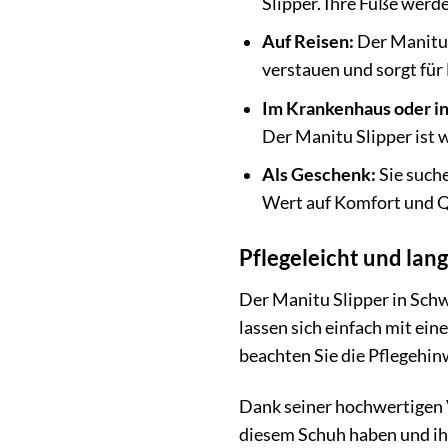
Slipper. Ihre Füße werd
Auf Reisen:
Der Manitu S
verstauen und sorgt fü
Im Krankenhaus oder in
Der Manitu Slipper ist 
Als Geschenk:
Sie suche
Wert auf Komfort und Qu
Pflegeleicht und lang
Der Manitu Slipper in Schw
lassen sich einfach mit ei
beachten Sie die Pflegehinw
Dank seiner hochwertigen V
diesem Schuh haben und ih