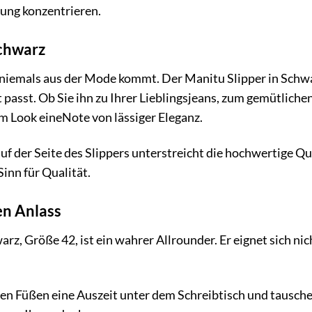
nung konzentrieren.
Schwarz
e niemals aus der Mode kommt. Der Manitu Slipper in Schwar
t passt. Ob Sie ihn zu Ihrer Lieblingsjeans, zum gemütlic
em Look eineNote von lässiger Eleganz.
f der Seite des Slippers unterstreicht die hochwertige Qua
inn für Qualität.
den Anlass
rz, Größe 42, ist ein wahrer Allrounder. Er eignet sich nic
en Füßen eine Auszeit unter dem Schreibtisch und tausc